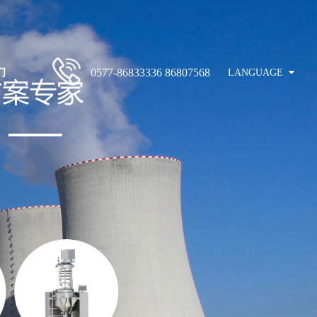
们
0577-86833336 86807568
LANGUAGE