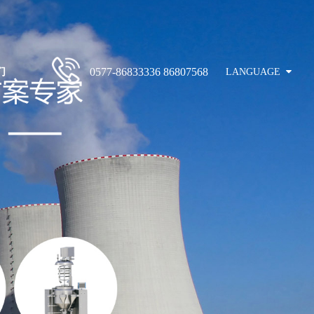
们
0577-86833336 86807568
LANGUAGE