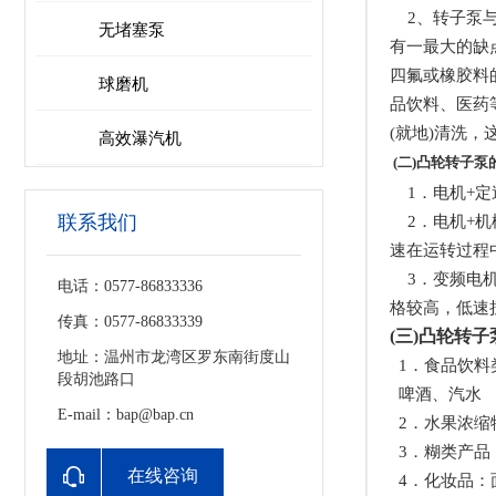
2、转子泵与
无堵塞泵
有一最大的缺
四氟或橡胶料
球磨机
品饮料、医药
(就地)清洗
高效瀑汽机
(二)凸轮转子泵
1．电机+定
联系我们
2．电机+机
速在运转过程
3．变频电机
电话：0577-86833336
格较高，低速
传真：0577-86833339
(三)凸轮转
地址：温州市龙湾区罗东南街度山
1．食品饮料
段胡池路口
啤酒、汽水
E-mail：bap@bap.cn
2．水果浓缩
3．糊类产品
在线咨询
4．化妆品：