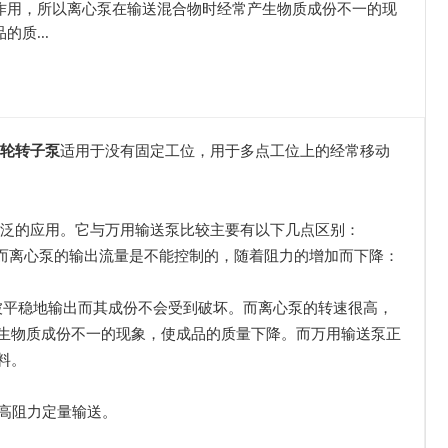
作用，所以离心泵在输送混合物时经常产生物质成份不一的现
的质...
轮转子泵
适用于没有固定工位，用于多点工位上的经常移动
广泛的应用。它与万用输送泵比较主要有以下几点区别：
而离心泵的输出流量是不能控制的，随着阻力的增加而下降：
物料被平稳地输出而其成份不会受到破坏。而离心泵的转速很高，
生物质成份不一的现象，使成品的质量下降。而万用输送泵正
料。
。
或高阻力定量输送。