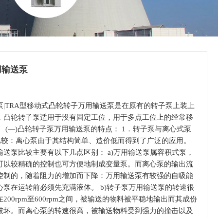
用输送泵
泵|TRA型移动式凸轮转子万用输送泵是在原有的转子泵上装上
，凸轮转子泵适用于没有固定工位，用于多点工位上的经常移
 (—)凸轮转子泵万用输送泵的特点： 1．转子泵与离心式泵
的比较：离心泵由于其结构简单、造价低而得到了广泛的应用。
输送泵比较主要有以下几点区别： a)万用输送泵属容积式泵，
可以较精确的控制也可方便地制成变量泵。而离心泵的输出流
控制的，随着阻力的增加而下降：万用输送泵有较强的自吸能
心泵在运转前必须先充满液体。 b)转子泵万用输送泵的转速很
200rpm至600rpm之间，被输送的物料被平稳地输出而其成份
破坏。而离心泵的转速很高，被输送物料受到强力的撞击以及