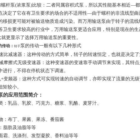
螺杆泵(浓浆泵)比较：二者同属容积式泵，所以其性能基本相近—
点决定了它在有卫生要求的场合的不适用性—由于螺杆的非流线型曲
的移损更可能对被输送物质造成污染。而万用输送泵由于转子的流线
等卫生要求较高的行业中，万用输送泵更适合应用，特别是现在的生产
，这就更显示了选择万用输送泵的重要性。
泵的传动一般有以下几种形式
的传动：
转子
速比减速器：这种传动的方式简单，转子的转速恒定，也就是决定了
械摩擦式无级变速器：这种变速器的变速靠手动调节来实现，其特点
中进行，不得在停机状态下调速。
+变频器：这种方式可实现转速的自动调节，亦即实现了流量的无级
扭矩较小。
子泵的应用范围简介：
类：乳品、乳胶、巧克力、糖浆、乳酪、麦芽汁、
物：布丁、果酱、果冻、番茄酱
：脂肪及油脂等等
面霜、洗涤剂、发型凝胶、香料油等等