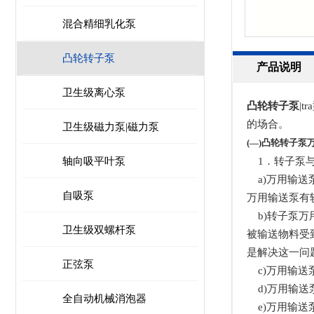
混合精细乳化泵
凸轮转子泵
产品说明
卫生级离心泵
凸轮转子泵
|t
的场合。
卫生级磁力泵|磁力泵
(—)凸轮转子泵
1．转子泵与
轴向吸平叶泵
a)万用输送
自吸泵
万用输送泵有
b)转子泵万
卫生级双螺杆泵
被输送物料受
是解决这一问
正弦泵
c)万用输送
d)万用输送
全自动机械消泡器
e)万用输送