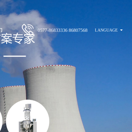
们
0577-86833336 86807568
LANGUAGE