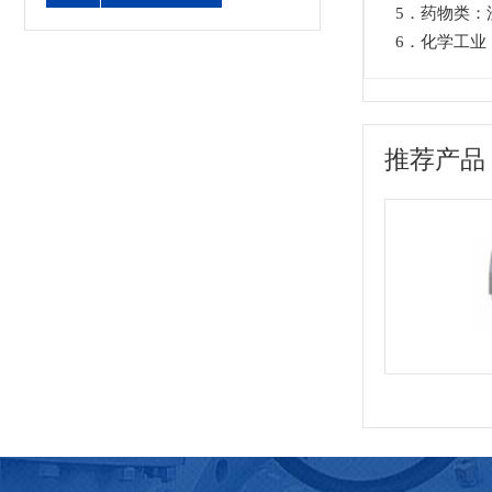
5．药物类：
6．化学工业
推荐产品