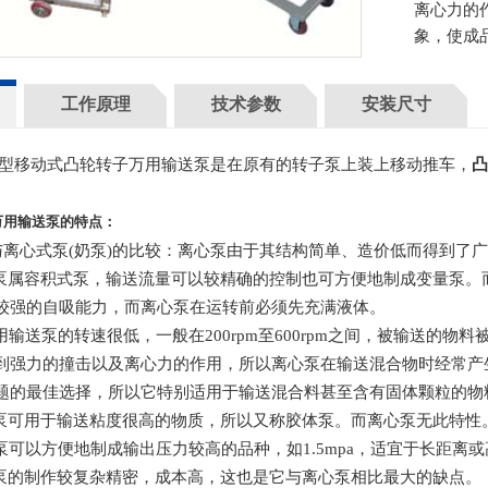
离心力的
象，使成品
工作原理
技术参数
安装尺寸
ra型移动式
凸轮转子万用输送泵是在原有的转子泵上装上移动推车，
凸
万用输送泵的特点：
离心式泵(奶泵)的比较：离心泵由于其结构简单、造价低而得到了
泵属容积式泵，输送流量可以较精确的控制也可方便地制成变量泵。
较强的自吸能力，而离心泵在运转前必须先充满液体。
用输送泵的转速很低，一般在200rpm至600rpm之间，被输送的
到强力的撞击以及离心力的作用，所以离心泵在输送混合物时经常产
题的最佳选择，所以它特别适用于输送混合料甚至含有固体颗粒的物
泵可用于输送粘度很高的物质，所以又称胶体泵。而离心泵无此特性
泵可以方便地制成输出压力较高的品种，如1.5mpa，适宜于长距离
泵的制作较复杂精密，成本高，这也是它与离心泵相比最大的缺点。