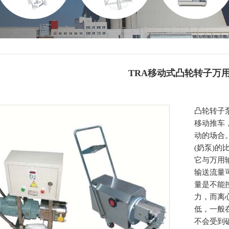
TRA移动式凸轮转子万
凸轮转子
移动推车
动的场合。
(奶泵)
它与万用
输送流量
量是不能
力，而离
低，一般在
不会受到